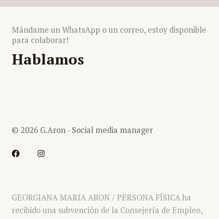
Mándame un WhatsApp o un correo, estoy disponible
para colaborar!
Hablamos
© 2026 G.Aron - Social media manager
F
I
a
n
c
s
e
t
b
a
o
g
o
r
k
a
GEORGIANA MARIA ARON / PERSONA FÍSICA ha
m
recibido una subvención de la Consejería de Empleo,