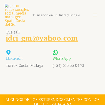
Skip
to
content
Tu negocio en FB, Insta y Google
Qué tal?
idri_gm@yahoo.com
Ubicación
WhatsApp
Torrox Costa, Málaga
(+34) 613 33 04 73
ALGUNOS DE LOS ESTUPENDOS CLIENTES CON LOS
QUE HE TRABAJADO